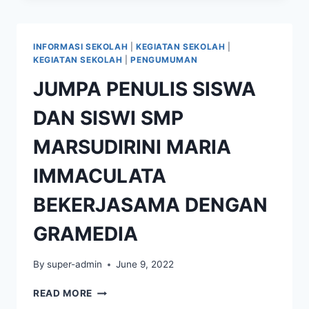
KELAS
IX
TAHUN
INFORMASI SEKOLAH
|
KEGIATAN SEKOLAH
|
AJARAN
KEGIATAN SEKOLAH
|
PENGUMUMAN
2021-
JUMPA PENULIS SISWA
2022
DAN SISWI SMP
MARSUDIRINI MARIA
IMMACULATA
BEKERJASAMA DENGAN
GRAMEDIA
By
super-admin
June 9, 2022
JUMPA
READ MORE
PENULIS