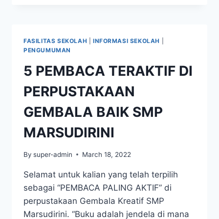
TERTULIS
DAN
PRAKTEK
KELAS
FASILITAS SEKOLAH
|
INFORMASI SEKOLAH
|
IX
PENGUMUMAN
TAHUN
5 PEMBACA TERAKTIF DI
2022
PERPUSTAKAAN
GEMBALA BAIK SMP
MARSUDIRINI
By
super-admin
March 18, 2022
Selamat untuk kalian yang telah terpilih
sebagai “PEMBACA PALING AKTIF” di
perpustakaan Gembala Kreatif SMP
Marsudirini. “Buku adalah jendela di mana