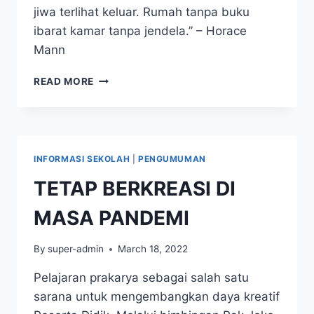
jiwa terlihat keluar. Rumah tanpa buku
ibarat kamar tanpa jendela.” – Horace
Mann
5
READ MORE
PEMBACA
TERAKTIF
DI
PERPUSTAKAAN
GEMBALA
INFORMASI SEKOLAH
|
PENGUMUMAN
BAIK
SMP
TETAP BERKREASI DI
MARSUDIRINI
MASA PANDEMI
By
super-admin
March 18, 2022
Pelajaran prakarya sebagai salah satu
sarana untuk mengembangkan daya kreatif