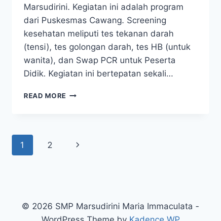
Marsudirini. Kegiatan ini adalah program
dari Puskesmas Cawang. Screening
kesehatan meliputi tes tekanan darah
(tensi), tes golongan darah, tes HB (untuk
wanita), dan Swap PCR untuk Peserta
Didik. Kegiatan ini bertepatan sekali…
TES
READ MORE
SWAP
PCR
UNTUK
PESERTA
Page
Next
1
2
DIDIK
DAN
navigation
Page
SCRENING
KESEHATAN
UNTUK
GURU
© 2026 SMP Marsudirini Maria Immaculata -
KARYAWAN
WordPress Theme by
Kadence WP