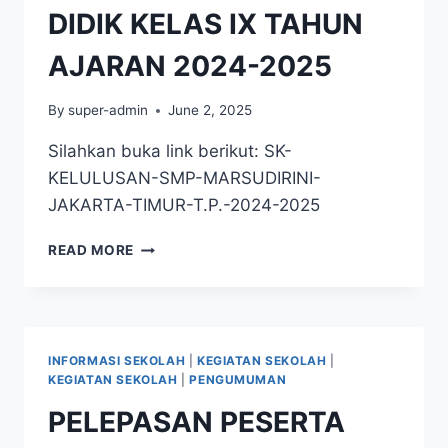
DIDIK KELAS IX TAHUN
AJARAN 2024-2025
By
super-admin
June 2, 2025
Silahkan buka link berikut: SK-
KELULUSAN-SMP-MARSUDIRINI-
JAKARTA-TIMUR-T.P.-2024-2025
PENGUMUMAN
READ MORE
KELULUSAN
PESERTA
DIDIK
KELAS
IX
INFORMASI SEKOLAH
|
KEGIATAN SEKOLAH
|
TAHUN
KEGIATAN SEKOLAH
|
PENGUMUMAN
AJARAN
PELEPASAN PESERTA
2024-
2025