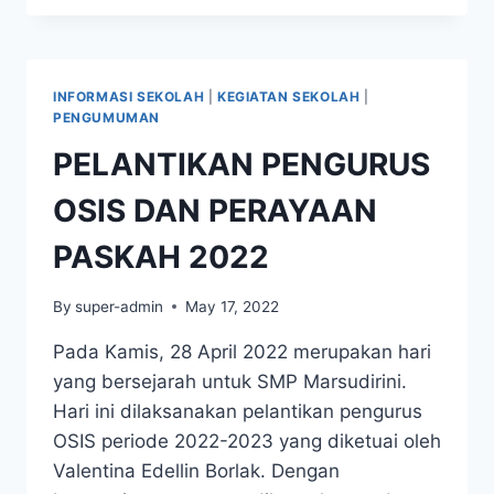
SISWA
DAN
SISWI
SMP
INFORMASI SEKOLAH
|
KEGIATAN SEKOLAH
|
MARSUDIRINI
PENGUMUMAN
MARIA
PELANTIKAN PENGURUS
IMMACULATA
BEKERJASAMA
OSIS DAN PERAYAAN
DENGAN
GRAMEDIA
PASKAH 2022
By
super-admin
May 17, 2022
Pada Kamis, 28 April 2022 merupakan hari
yang bersejarah untuk SMP Marsudirini.
Hari ini dilaksanakan pelantikan pengurus
OSIS periode 2022-2023 yang diketuai oleh
Valentina Edellin Borlak. Dengan