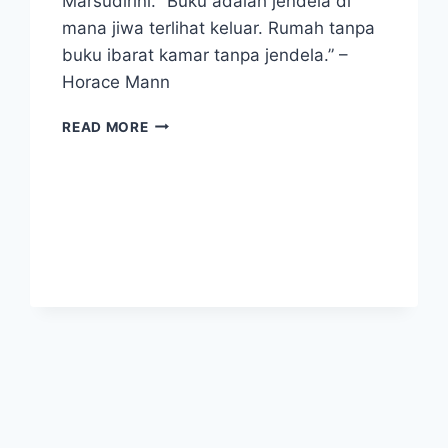
Marsudirini. “Buku adalah jendela di
mana jiwa terlihat keluar. Rumah tanpa
buku ibarat kamar tanpa jendela.” –
Horace Mann
5
READ MORE
PEMBACA
TERAKTIF
DI
PERPUSTAKAAN
GEMBALA
BAIK
SMP
MARSUDIRINI