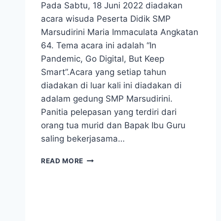
Pada Sabtu, 18 Juni 2022 diadakan
acara wisuda Peserta Didik SMP
Marsudirini Maria Immaculata Angkatan
64. Tema acara ini adalah “In
Pandemic, Go Digital, But Keep
Smart”.Acara yang setiap tahun
diadakan di luar kali ini diadakan di
adalam gedung SMP Marsudirini.
Panitia pelepasan yang terdiri dari
orang tua murid dan Bapak Ibu Guru
saling bekerjasama…
PELEPASAN
READ MORE
PESERTA
DIDIK
KELAS
IX
TAHUN
AJARAN