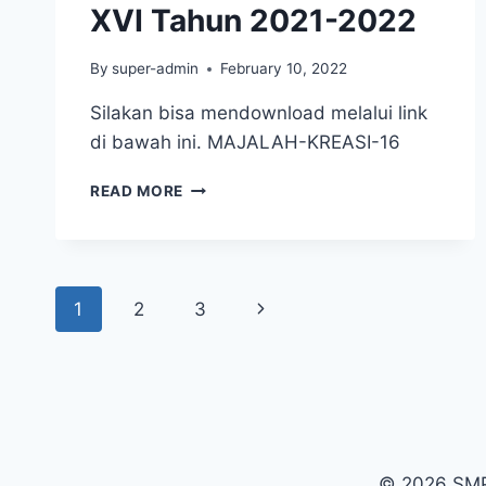
XVI Tahun 2021-2022
By
super-admin
February 10, 2022
Silakan bisa mendownload melalui link
di bawah ini. MAJALAH-KREASI-16
MAJALAH
READ MORE
KREASI
EDISI
XVI
TAHUN
Page
2021-
Next
1
2
3
2022
navigation
Page
© 2026 SMP