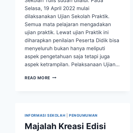
Sekolah Tulis sudah dilalui. Pada
Selasa, 19 April 2022 mulai
dilaksanakan Ujian Sekolah Praktik.
Semua mata pelajaran mengadakan
ujian praktik. Lewat ujian Praktik ini
diharapkan penilaian Peserta Didik bisa
menyeluruh bukan hanya meliputi
aspek pengetahuan saja tetapi juga
aspek ketrampilan. Pelaksanaan Ujian…
UJIAN
READ MORE
SEKOLAH
TERTULIS
DAN
PRAKTEK
KELAS
IX
INFORMASI SEKOLAH
|
PENGUMUMAN
TAHUN
Majalah Kreasi Edisi
2022